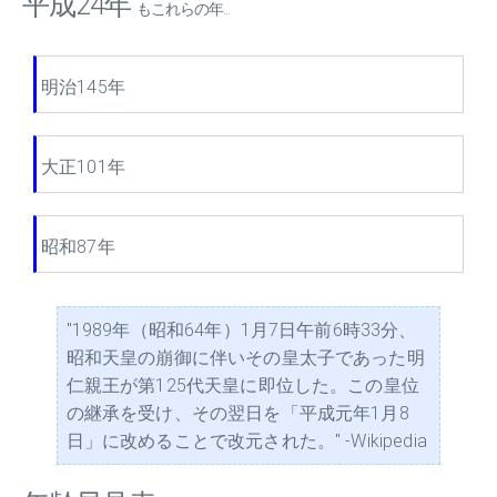
平成24年
もこれらの年...
明治145年
大正101年
昭和87年
"1989年（昭和64年）1月7日午前6時33分、
昭和天皇の崩御に伴いその皇太子であった明
仁親王が第125代天皇に即位した。この皇位
の継承を受け、その翌日を「平成元年1月8
日」に改めることで改元された。" -Wikipedia