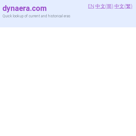
EN
中文(简)
中文(繁)
dynaera.com
Quick lookup of current and historical eras