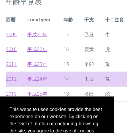
年齢早見表
西暦
Local year
年齢
干支
十二生肖
2009
平成21年
17
己丑
牛
2010
平成22年
16
庚寅
虎
2011
平成23年
15
辛卯
兎
2012
平成24年
14
壬辰
竜
2013
平成25年
13
癸巳
蛇
2014
平成26年
12
甲午
馬
This website uses cookies provide the best
experience on our website. By clicking on
2015
平成27年
11
乙未
羊
the "Got it!" button or continuing browsing
the site, you agree to the use of cookies.