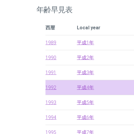
年齢早見表
西暦
Local year
1989
平成1年
1990
平成2年
1991
平成3年
1992
平成4年
1993
平成5年
1994
平成6年
1995
平成7年