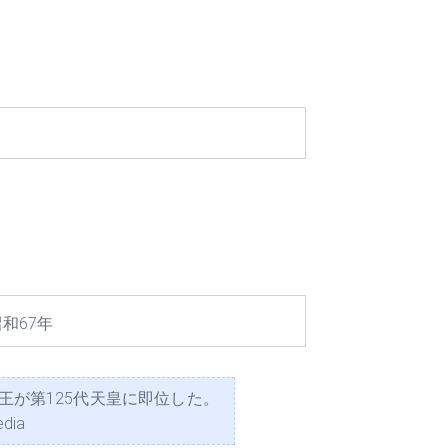
和67年
親王が第125代天皇に即位した。
ia