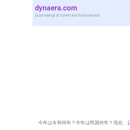
dynaera.com
Quick lookup of current and historical eras
今年は令和何年？今年は民国何年？現在、