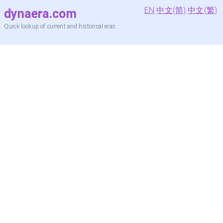
EN
中文(简)
中文(繁)
dynaera.com
Quick lookup of current and historical eras