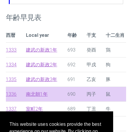
年齢早見表
西暦
Local year
年齢
干支
十二生肖
1333
建武の新政1年
693
癸酉
鶏
1334
建武の新政2年
692
甲戌
狗
1335
建武の新政3年
691
乙亥
豚
1336
南北朝1年
690
丙子
鼠
1337
室町2年
689
丁丑
牛
1338
室町3年
688
戊寅
虎
This website uses cookies provide the best
experience on our website. By clicking on