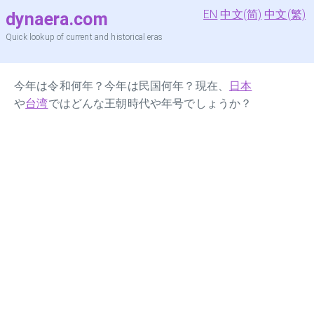
EN
中文(简)
中文(繁)
dynaera.com
Quick lookup of current and historical eras
今年は令和何年？今年は民国何年？現在、
日本
や
台湾
ではどんな王朝時代や年号でしょうか？