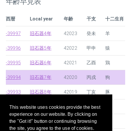
年齢早見表
西暦
Local year
年齢
干支
十二生肖
-39997
旧石器4年
42023
癸未
羊
-39996
旧石器5年
42022
甲申
猿
-39995
旧石器6年
42021
乙酉
鶏
-39994
旧石器7年
42020
丙戌
狗
-39993
旧石器8年
42019
丁亥
豚
-39992
旧石器9年
42018
戊子
鼠
This website uses cookies provide the best
experience on our website. By clicking on
-39991
旧石器10年
42017
己丑
牛
the "Got it!" button or continuing browsing
the site, you agree to the use of cookies.