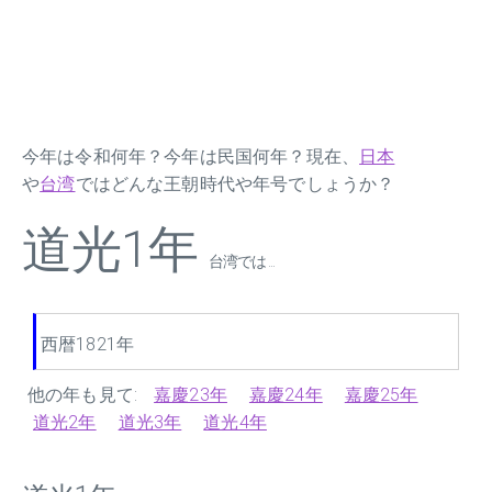
今年は令和何年？今年は民国何年？現在、
日本
や
台湾
ではどんな王朝時代や年号でしょうか？
道光1年
台湾では ...
西暦1821年
他の年も見て:
嘉慶23年
嘉慶24年
嘉慶25年
道光2年
道光3年
道光4年