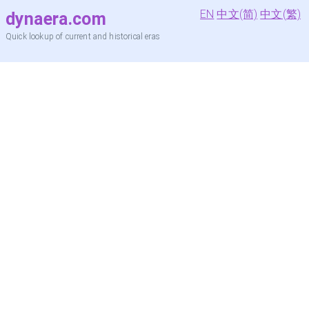
EN
中文(简)
中文(繁)
dynaera.com
Quick lookup of current and historical eras