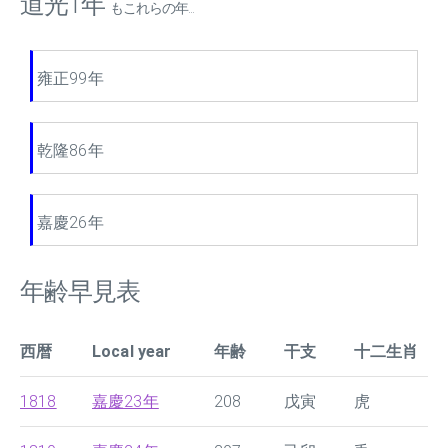
道光1年
もこれらの年...
雍正99年
乾隆86年
嘉慶26年
年齢早見表
西暦
Local year
年齢
干支
十二生肖
1818
嘉慶23年
208
戊寅
虎