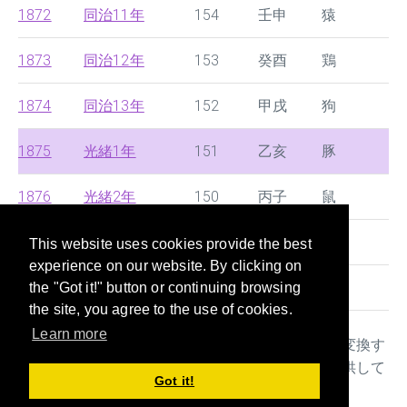
1872
同治11年
154
壬申
猿
1873
同治12年
153
癸酉
鶏
1874
同治13年
152
甲戌
狗
1875
光緒1年
151
乙亥
豚
1876
光緒2年
150
丙子
鼠
1877
光緒3年
149
丁丑
牛
This website uses cookies provide the best
experience on our website. By clicking on
1878
光緒4年
148
戊寅
虎
the "Got it!" button or continuing browsing
the site, you agree to the use of cookies.
Learn more
本サイトは西暦と中国の王朝時代や日本の年号を変換す
るサイトです。年齢早見表や干支や十二生肖も提供して
Got it!
おり、書類を記入する際に大変便利なツールです。