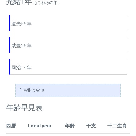
光緒1年
もこれらの年...
道光55年
咸豊25年
同治14年
"" -Wikipedia
年齢早見表
西暦
Local year
年齢
干支
十二生肖