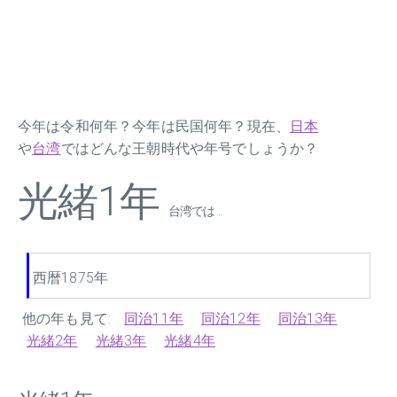
今年は令和何年？今年は民国何年？現在、
日本
や
台湾
ではどんな王朝時代や年号でしょうか？
光緒1年
台湾では ...
西暦1875年
他の年も見て:
同治11年
同治12年
同治13年
光緒2年
光緒3年
光緒4年