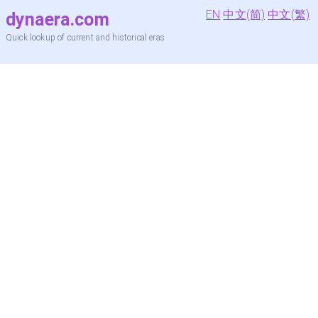
EN
中文(简)
中文(繁)
dynaera.com
Quick lookup of current and historical eras