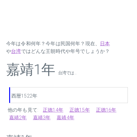
今年は令和何年？今年は民国何年？現在、
日本
や
台湾
ではどんな王朝時代や年号でしょうか？
嘉靖1年
台湾では ...
西暦1522年
他の年も見て:
正德14年
正德15年
正德16年
嘉靖2年
嘉靖3年
嘉靖4年