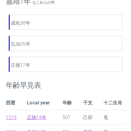
嘉靖1年
もこれらの年...
成化58年
弘治35年
正德17年
年齢早見表
西暦
Local year
年齢
干支
十二生肖
1519
正德14年
507
己卯
兎