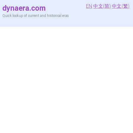
EN
中文(简)
中文(繁)
dynaera.com
Quick lookup of current and historical eras