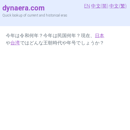
EN
中文(简)
中文(繁)
dynaera.com
Quick lookup of current and historical eras
今年は令和何年？今年は民国何年？現在、
日本
や
台湾
ではどんな王朝時代や年号でしょうか？