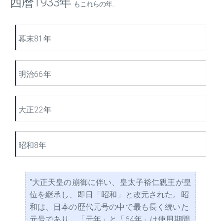
西暦1933年
もこれらの年...
幕末81年
明治66年
大正22年
昭和8年
"大正天皇の崩御に伴い、皇太子裕仁親王が皇
位を継承し、即日「昭和」と改元された。昭
和は、日本の歴代元号の中で最も長く続いた
元号であり、「元年」と「64年」は使用期間