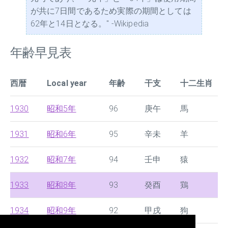
が共に7日間であるため実際の期間としては
62年と14日となる。" -Wikipedia
年齢早見表
西暦
Local year
年齢
干支
十二生肖
1930
昭和5年
96
庚午
馬
1931
昭和6年
95
辛未
羊
1932
昭和7年
94
壬申
猿
1933
昭和8年
93
癸酉
鶏
1934
昭和9年
92
甲戌
狗