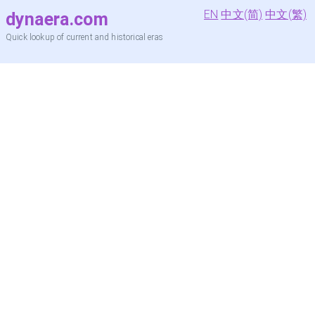
EN
中文(简)
中文(繁)
dynaera.com
Quick lookup of current and historical eras