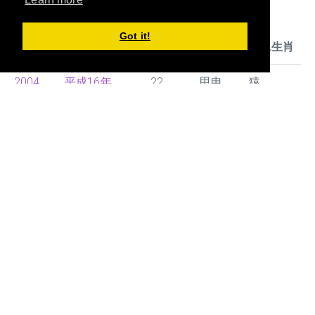
年齢早見表
Got it!
西暦
Local year
年齢
干支
十二生肖
2004
平成16年
22
甲申
猿
2005
平成17年
21
乙酉
鶏
2006
平成18年
20
丙戌
狗
2007
平成19年
19
丁亥
豚
2008
平成20年
18
戊子
鼠
2009
平成21年
17
己丑
牛
2010
平成22年
16
庚寅
虎