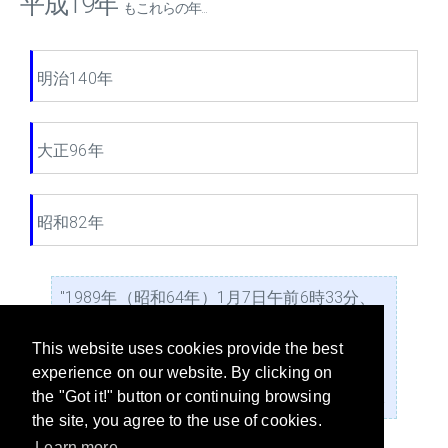
平成19年
もこれらの年...
明治140年
大正96年
昭和82年
"1989年（昭和64年）1月7日午前6時33分、
昭和天皇の崩御に伴いその皇太子であった明
仁親王が第125代天皇に即位した。この皇位
This website uses cookies provide the best
の継承を受け、その翌日を「平成元年1月8
experience on our website. By clicking on
日」に改めることで改元された。" -Wikipedia
the "Got it!" button or continuing browsing
the site, you agree to the use of cookies.
Learn more