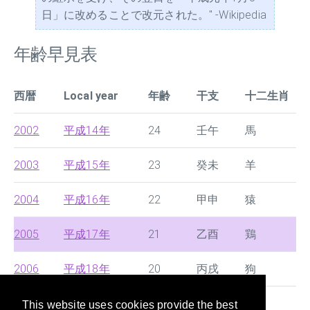
日」に改めることで改元された。" -Wikipedia
年齢早見表
西暦
Local year
年齢
干支
十二生肖
2002
平成14年
24
壬午
馬
2003
平成15年
23
癸未
羊
2004
平成16年
22
甲申
猿
2005
平成17年
21
乙酉
鶏
2006
平成18年
20
丙戌
狗
2007
平成19年
19
丁亥
豚
This website uses cookies provide the best