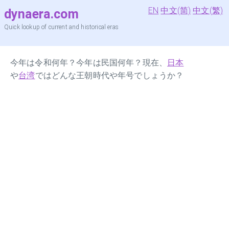
EN
中文(简)
中文(繁)
dynaera.com
Quick lookup of current and historical eras
今年は令和何年？今年は民国何年？現在、
日本
や
台湾
ではどんな王朝時代や年号でしょうか？