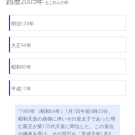
西暦2005年
もこれらの年...
明治138年
大正94年
昭和80年
平成17年
"1989年（昭和64年）1月7日午前6時33分、
昭和天皇の崩御に伴いその皇太子であった明
仁親王が第125代天皇に即位した。この皇位
の継承を受け、その翌日を「平成元年1月8