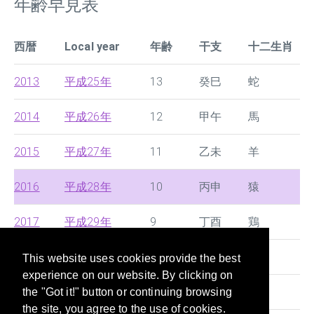
年齢早見表
西暦
Local year
年齢
干支
十二生肖
2013
平成25年
13
癸巳
蛇
2014
平成26年
12
甲午
馬
2015
平成27年
11
乙未
羊
2016
平成28年
10
丙申
猿
2017
平成29年
9
丁酉
鶏
2018
平成30年
8
戊戌
狗
This website uses cookies provide the best
experience on our website. By clicking on
2019
令和1年
7
己亥
豚
the "Got it!" button or continuing browsing
the site, you agree to the use of cookies.