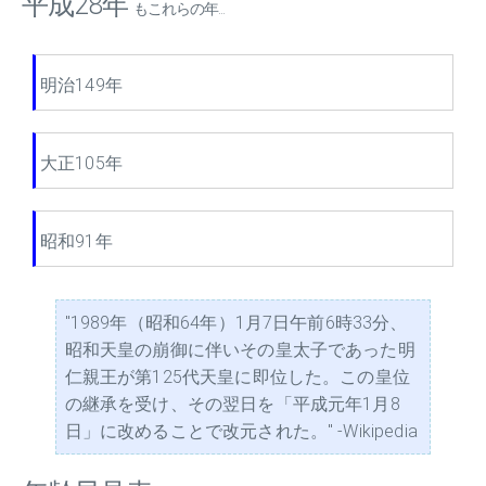
平成28年
もこれらの年...
明治149年
大正105年
昭和91年
"1989年（昭和64年）1月7日午前6時33分、
昭和天皇の崩御に伴いその皇太子であった明
仁親王が第125代天皇に即位した。この皇位
の継承を受け、その翌日を「平成元年1月8
日」に改めることで改元された。" -Wikipedia