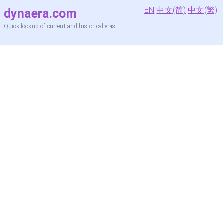
EN
中文(简)
中文(繁)
dynaera.com
Quick lookup of current and historical eras