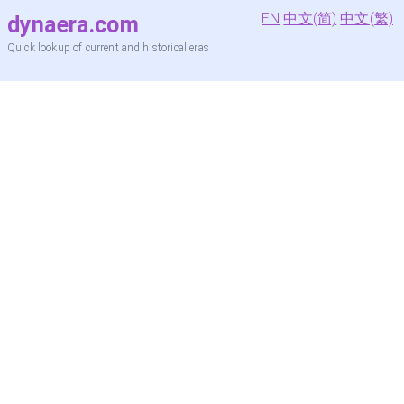
EN
中文(简)
中文(繁)
dynaera.com
Quick lookup of current and historical eras