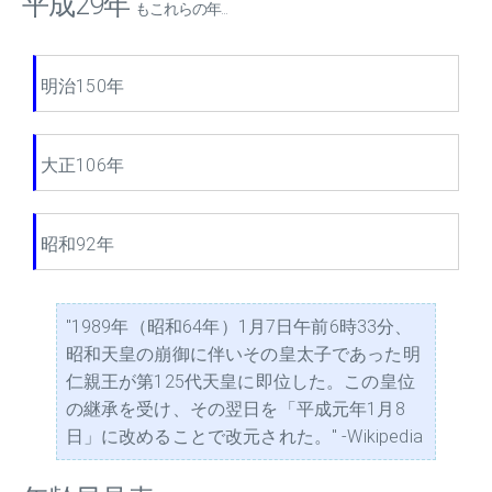
平成29年
もこれらの年...
明治150年
大正106年
昭和92年
"1989年（昭和64年）1月7日午前6時33分、
昭和天皇の崩御に伴いその皇太子であった明
仁親王が第125代天皇に即位した。この皇位
の継承を受け、その翌日を「平成元年1月8
日」に改めることで改元された。" -Wikipedia