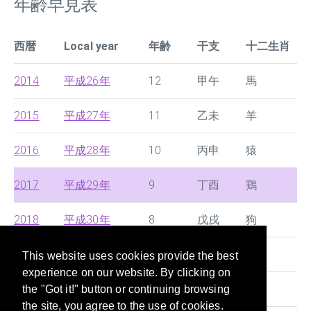
年齢早見表
西暦
Local year
年齢
干支
十二生肖
2014
平成26年
12
甲午
馬
2015
平成27年
11
乙未
羊
2016
平成28年
10
丙申
猿
2017
平成29年
9
丁酉
鶏
2018
平成30年
8
戊戌
狗
2019
令和1年
7
己亥
豚
This website uses cookies provide the best
experience on our website. By clicking on
2020
令和2年
6
庚子
鼠
the "Got it!" button or continuing browsing
the site, you agree to the use of cookies.