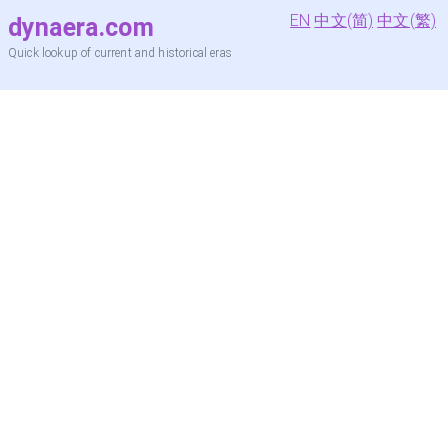
EN
中文(简)
中文(繁)
dynaera.com
Quick lookup of current and historical eras