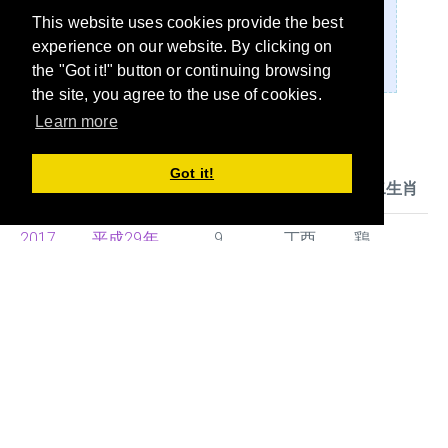
を受けて、「元号法」並びに「元号を改める
This website uses cookies provide the best
政令」の規定に基づき、「平成」から「令
experience on our website. By clicking on
和」に改元された。" -Wikipedia
the "Got it!" button or continuing browsing
the site, you agree to the use of cookies.
Learn more
年齢早見表
Got it!
西暦
Local year
年齢
干支
十二生肖
2017
平成29年
9
丁酉
鶏
2018
平成30年
8
戊戌
狗
2019
令和1年
7
己亥
豚
2020
令和2年
6
庚子
鼠
2021
令和3年
5
辛丑
牛