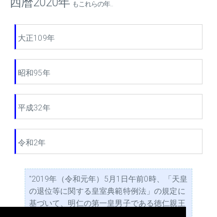
西暦2020年
もこれらの年...
大正109年
昭和95年
平成32年
令和2年
"2019年（令和元年）5月1日午前0時、「天皇
の退位等に関する皇室典範特例法」の規定に
基づいて、明仁の第一皇男子である徳仁親王
が第126代天皇に即位した。この皇位の継承