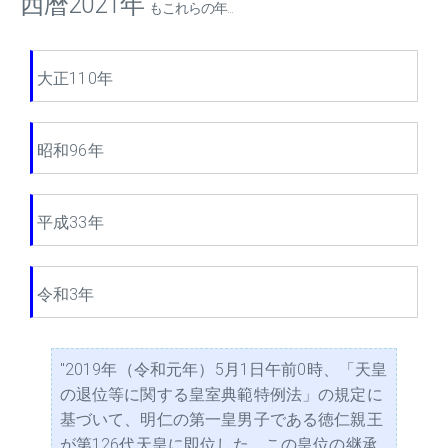
西暦2021年
もこれらの年...
大正110年
昭和96年
平成33年
令和3年
"2019年（令和元年）5月1日午前0時、「天皇
の退位等に関する皇室典範特例法」の規定に
基づいて、明仁の第一皇男子である徳仁親王
が第126代天皇に即位した。この皇位の継承