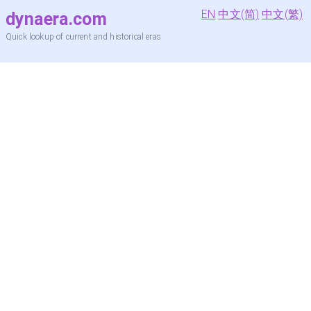
EN
中文(简)
中文(繁)
dynaera.com
Quick lookup of current and historical eras