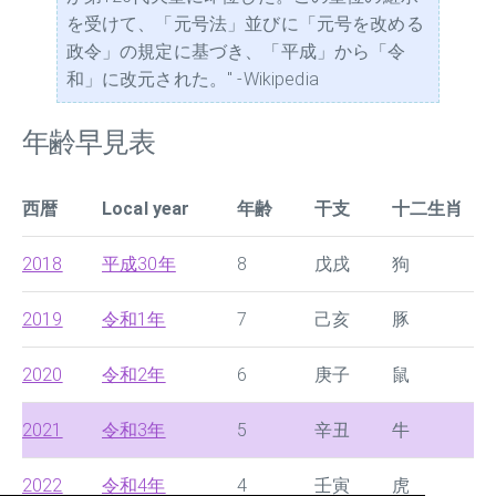
を受けて、「元号法」並びに「元号を改める
政令」の規定に基づき、「平成」から「令
和」に改元された。" -Wikipedia
年齢早見表
西暦
Local year
年齢
干支
十二生肖
2018
平成30年
8
戊戌
狗
2019
令和1年
7
己亥
豚
2020
令和2年
6
庚子
鼠
2021
令和3年
5
辛丑
牛
2022
令和4年
4
壬寅
虎