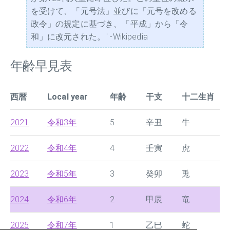
を受けて、「元号法」並びに「元号を改める
政令」の規定に基づき、「平成」から「令
和」に改元された。" -Wikipedia
年齢早見表
西暦
Local year
年齢
干支
十二生肖
2021
令和3年
5
辛丑
牛
2022
令和4年
4
壬寅
虎
2023
令和5年
3
癸卯
兎
2024
令和6年
2
甲辰
竜
2025
令和7年
1
乙巳
蛇