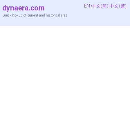
EN
中文(简)
中文(繁)
dynaera.com
Quick lookup of current and historical eras