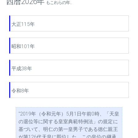
西暦2026年
もこれらの年...
大正115年
昭和101年
平成38年
令和8年
"2019年（令和元年）5月1日午前0時、「天皇
の退位等に関する皇室典範特例法」の規定に
基づいて、明仁の第一皇男子である徳仁親王
が第126代天皇に即位した。この皇位の継承