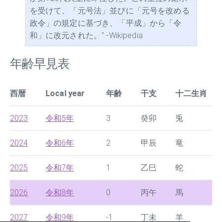
を受けて、「元号法」並びに「元号を改める
政令」の規定に基づき、「平成」から「令
和」に改元された。" -Wikipedia
年齢早見表
西暦
Local year
年齢
干支
十二生肖
2023
令和5年
3
癸卯
兎
2024
令和6年
2
甲辰
竜
2025
令和7年
1
乙巳
蛇
2026
令和8年
0
丙午
馬
2027
令和9年
-1
丁未
羊