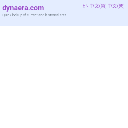
EN
中文(简)
中文(繁)
dynaera.com
Quick lookup of current and historical eras