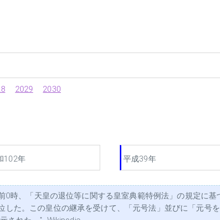
28
2029
2030
和102年
平成39年
1日午前0時、「天皇の退位等に関する皇室典範特例法」の規定に
即位した。この皇位の継承を受けて、「元号法」並びに「元号