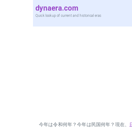
dynaera.com
Quick lookup of current and historical eras
今年は令和何年？今年は民国何年？現在、