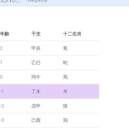
た。" -Wikipedia
年齢
干支
十二生肖
2
甲辰
竜
1
乙巳
蛇
0
丙午
馬
-1
丁未
羊
-2
戊申
猿
-3
己酉
鶏