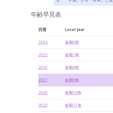
き、「平成」から「令和」に改元され
年齢早見表
西暦
Local year
2024
令和6年
2025
令和7年
2026
令和8年
2027
令和9年
2028
令和10年
2029
令和11年