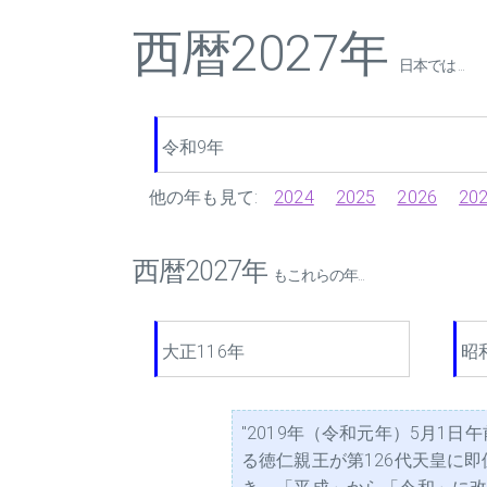
西暦2027年
日本では ...
令和9年
他の年も見て:
2024
2025
2026
20
西暦2027年
もこれらの年...
大正116年
昭
"2019年（令和元年）5月
る徳仁親王が第126代天皇に