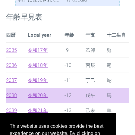
年齢早見表
西暦
Local year
年齢
干支
十二生肖
2035
令和17年
-9
乙卯
兎
2036
令和18年
-10
丙辰
竜
2037
令和19年
-11
丁巳
蛇
2038
令和20年
-12
戊午
馬
2039
令和21年
-13
己未
羊
2040
令和22年
-14
庚申
猿
This website uses cookies provide the best
experience on our website. By clicking on