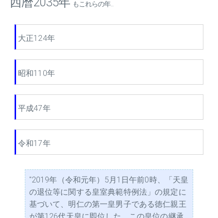
西暦2035年
もこれらの年...
大正124年
昭和110年
平成47年
令和17年
"2019年（令和元年）5月1日午前0時、「天皇
の退位等に関する皇室典範特例法」の規定に
基づいて、明仁の第一皇男子である徳仁親王
が第126代天皇に即位した。この皇位の継承