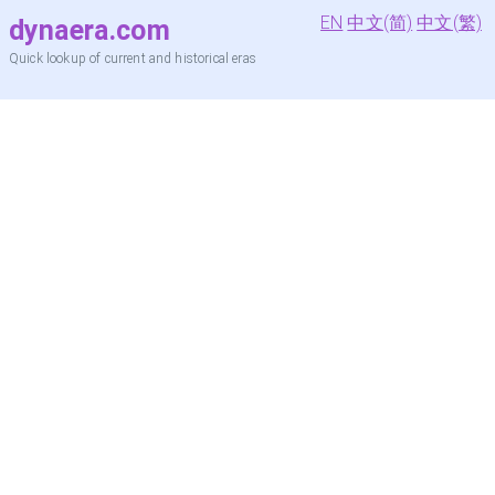
EN
中文(简)
中文(繁)
dynaera.com
Quick lookup of current and historical eras