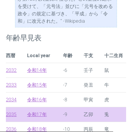
を受けて、「元号法」並びに「元号を改める
政令」の規定に基づき、「平成」から「令
和」に改元された。" -Wikipedia
年齢早見表
西暦
Local year
年齢
干支
十二生肖
2032
令和14年
-6
壬子
鼠
2033
令和15年
-7
癸丑
牛
2034
令和16年
-8
甲寅
虎
2035
令和17年
-9
乙卯
兎
2036
令和18年
-10
丙辰
竜