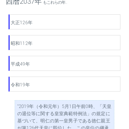
西暦2037年
もこれらの年...
大正126年
昭和112年
平成49年
令和19年
"2019年（令和元年）5月1日午前0時、「天皇
の退位等に関する皇室典範特例法」の規定に
基づいて、明仁の第一皇男子である徳仁親王
が第126代天皇に即位した。この皇位の継承