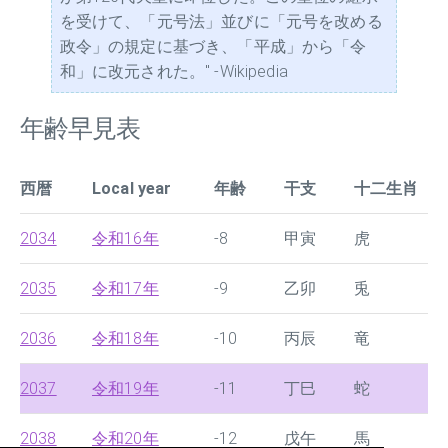
を受けて、「元号法」並びに「元号を改める
政令」の規定に基づき、「平成」から「令
和」に改元された。" -Wikipedia
年齢早見表
西暦
Local year
年齢
干支
十二生肖
2034
令和16年
-8
甲寅
虎
2035
令和17年
-9
乙卯
兎
2036
令和18年
-10
丙辰
竜
2037
令和19年
-11
丁巳
蛇
2038
令和20年
-12
戊午
馬