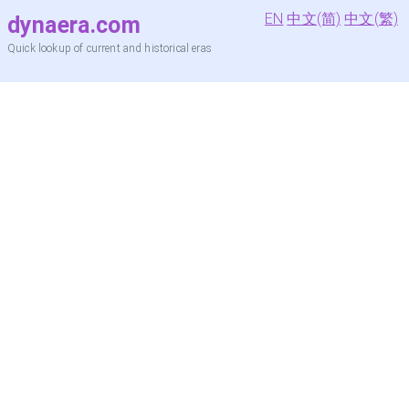
EN
中文(简)
中文(繁)
dynaera.com
Quick lookup of current and historical eras