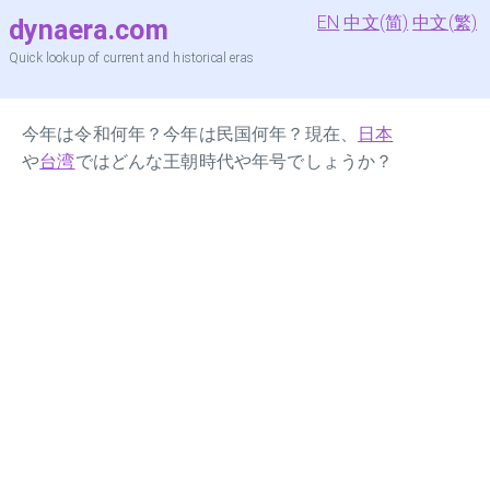
EN
中文(简)
中文(繁)
dynaera.com
Quick lookup of current and historical eras
今年は令和何年？今年は民国何年？現在、
日本
や
台湾
ではどんな王朝時代や年号でしょうか？