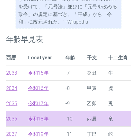
を受けて、「元号法」並びに「元号を改める
政令」の規定に基づき、「平成」から「令
和」に改元された。" -Wikipedia
年齢早見表
西暦
Local year
年齢
干支
十二生肖
2033
令和15年
-7
癸丑
牛
2034
令和16年
-8
甲寅
虎
2035
令和17年
-9
乙卯
兎
2036
令和18年
-10
丙辰
竜
2037
令和19年
-11
丁巳
蛇