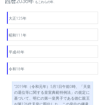
西暦2036年
もこれらの年...
大正125年
昭和111年
平成48年
令和18年
"2019年（令和元年）5月1日午前0時、「天皇
の退位等に関する皇室典範特例法」の規定に
基づいて、明仁の第一皇男子である徳仁親王
が第126代天皇に即位した。この皇位の継承