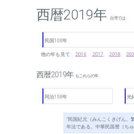
西暦2019年
台湾では ...
民国108年
他の年も見て:
2016
2017
2018
20
西暦2019年
もこれらの年...
同治158年
光
"民国紀元（みんこくきげん、
年法である。中華民国暦（ちゅうか