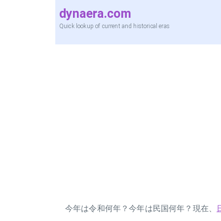
dynaera.com
Quick lookup of current and historical eras
今年は令和何年？今年は民国何年？現在、