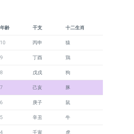
年齢
干支
十二生肖
10
丙申
猿
9
丁酉
鶏
8
戊戌
狗
7
己亥
豚
6
庚子
鼠
5
辛丑
牛
4
壬寅
虎