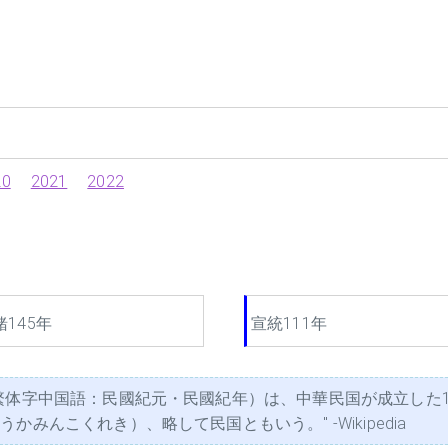
20
2021
2022
緒145年
宣統111年
繁体字中国語：民國紀元・民國紀年）は、中華民国が成立した1
みんこくれき）、略して民国ともいう。" -Wikipedia