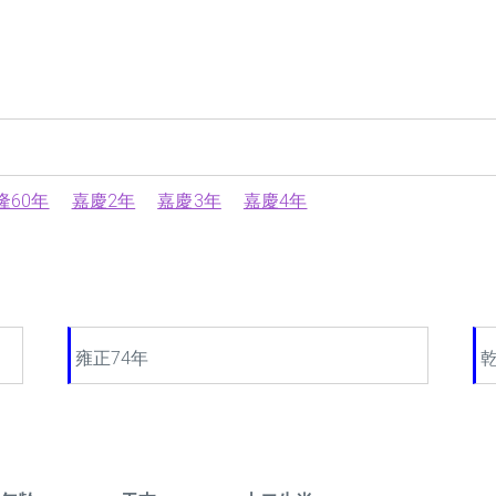
隆60年
嘉慶2年
嘉慶3年
嘉慶4年
雍正74年
乾