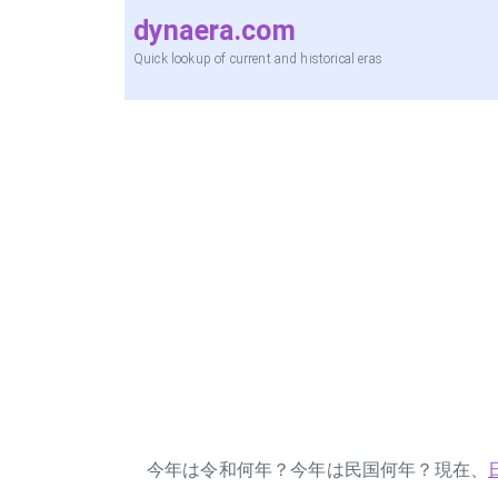
dynaera.com
Quick lookup of current and historical eras
今年は令和何年？今年は民国何年？現在、