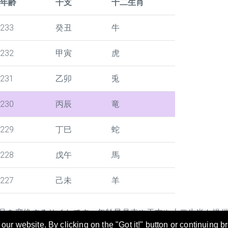
年齢
干支
十二生肖
233
癸丑
牛
232
甲寅
虎
231
乙卯
兎
230
丙辰
竜
229
丁巳
蛇
228
戊午
馬
227
己未
羊
号を変換するサイトです。年齢早見表や干支や十二生肖も提
ur website. By clicking on the "Got it!" button or continuing b