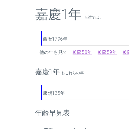
嘉慶1年
台湾では ...
西暦1796年
他の年も見て:
乾隆58年
乾隆59年
乾
嘉慶1年
もこれらの年...
康熙135年
年齢早見表