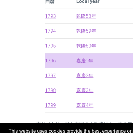
西暦
Local year
1793
乾隆58年
1794
乾隆59年
1795
乾隆60年
1796
嘉慶1年
1797
嘉慶2年
1798
嘉慶3年
1799
嘉慶4年
本サイトは西暦と中国の王朝時代や日本の年
This website uses cookies provide the best experience on o
ールです。