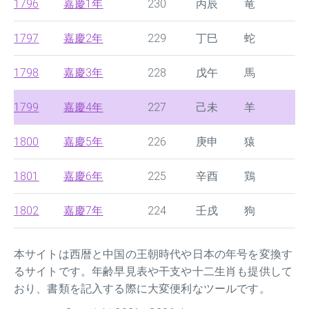
1796
嘉慶1年
230
丙辰
竜
1797
嘉慶2年
229
丁巳
蛇
1798
嘉慶3年
228
戊午
馬
1799
嘉慶4年
227
己未
羊
1800
嘉慶5年
226
庚申
猿
1801
嘉慶6年
225
辛酉
鶏
1802
嘉慶7年
224
壬戌
狗
本サイトは西暦と中国の王朝時代や日本の年号を変換す
るサイトです。年齢早見表や干支や十二生肖も提供して
おり、書類を記入する際に大変便利なツールです。