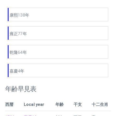
康熙138年
雍正77年
乾隆64年
嘉慶4年
年齢早見表
西暦
Local year
年齢
干支
十二生肖