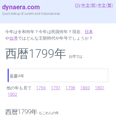
EN
中文(简)
中文(繁)
dynaera.com
Quick lookup of current and historical eras
今年は令和何年？今年は民国何年？現在、
日本
や
台湾
ではどんな王朝時代や年号でしょうか？
西暦1799年
台湾では ...
嘉慶4年
他の年も見て:
1796
1797
1798
1800
1801
1802
西暦1799年
もこれらの年...