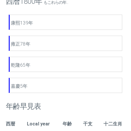
西暦1800年
もこれらの年...
康熙139年
雍正78年
乾隆65年
嘉慶5年
年齢早見表
西暦
Local year
年齢
干支
十二生肖