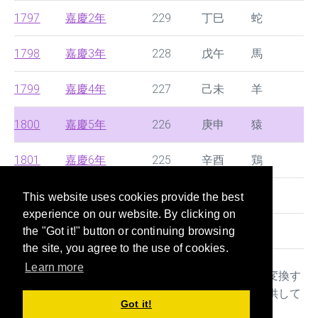
1797
嘉慶2年
229
丁巳
蛇
1798
嘉慶3年
228
戊午
馬
1799
嘉慶4年
227
己未
羊
1800
嘉慶5年
226
庚申
猿
1801
嘉慶6年
225
辛酉
鶏
1802
嘉慶7年
224
壬戌
狗
This website uses cookies provide the best
experience on our website. By clicking on
1803
嘉慶8年
223
癸亥
豚
the "Got it!" button or continuing browsing
the site, you agree to the use of cookies.
Learn more
本サイトは西暦と中国の王朝時代や日本の年号を変換す
るサイトです。年齢早見表や干支や十二生肖も提供して
Got it!
おり、書類を記入する際に大変便利なツールです。