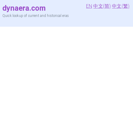
EN
中文(简)
中文(繁)
dynaera.com
Quick lookup of current and historical eras