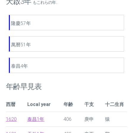
天啟3年
もこれらの年...
隆慶57年
萬曆51年
泰昌4年
年齢早見表
西暦
Local year
年齢
干支
十二生肖
1620
泰昌1年
406
庚申
猿