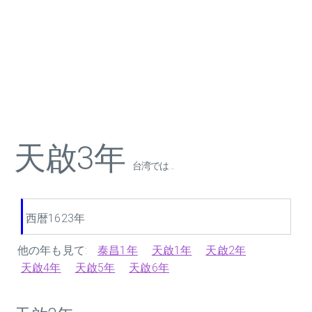
天啟3年
台湾では ...
西暦1623年
他の年も見て:
泰昌1年
天啟1年
天啟2年
天啟4年
天啟5年
天啟6年