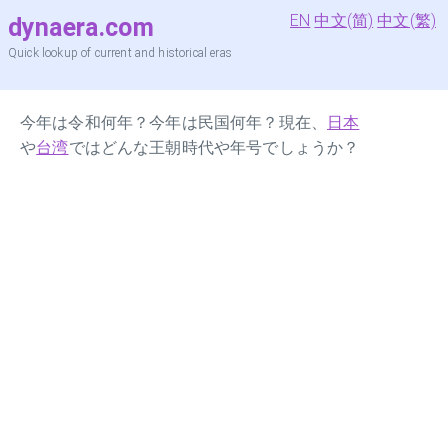
EN
中文(简)
中文(繁)
dynaera.com
Quick lookup of current and historical eras
今年は令和何年？今年は民国何年？現在、
日本
や
台湾
ではどんな王朝時代や年号でしょうか？