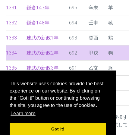
1331
鎌倉147年
695
辛未
羊
1332
鎌倉148年
694
壬申
猿
1333
建武の新政1年
693
癸酉
鶏
1334
建武の新政2年
692
甲戌
狗
1335
建武の新政3年
691
乙亥
豚
1336
南北朝1年
690
丙子
鼠
This website uses cookies provide the best
experience on our website. By clicking on
1337
室町2年
689
丁丑
牛
the "Got it!" button or continuing browsing
the site, you agree to the use of cookies.
Learn more
本サイトは西暦と中国の王朝時代や日本の年号を変換す
るサイトです。年齢早見表や干支や十二生肖も提供して
Got it!
おり、書類を記入する際に大変便利なツールです。