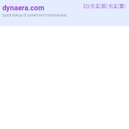
EN
中文(简)
中文(繁)
dynaera.com
Quick lookup of current and historical eras