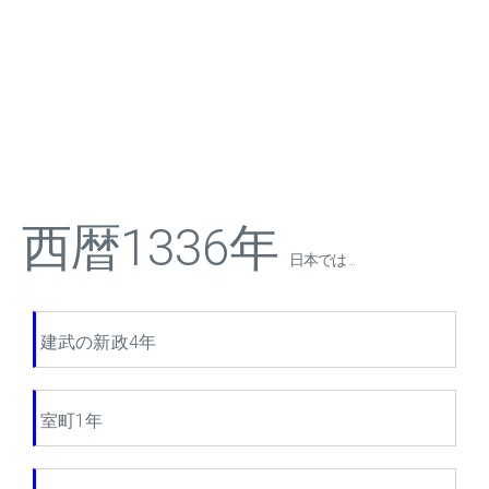
西暦1336年
日本では ...
建武の新政4年
室町1年