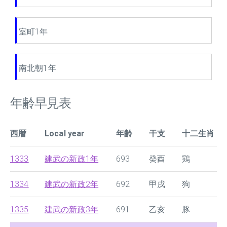
室町1年
南北朝1年
年齢早見表
西暦
Local year
年齢
干支
十二生肖
1333
建武の新政1年
693
癸酉
鶏
1334
建武の新政2年
692
甲戌
狗
1335
建武の新政3年
691
乙亥
豚