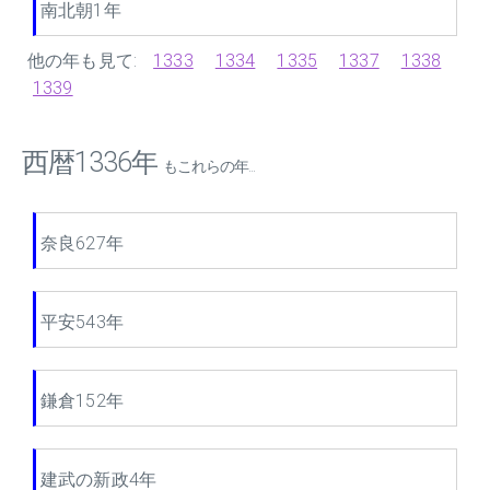
南北朝1年
他の年も見て:
1333
1334
1335
1337
1338
1339
西暦1336年
もこれらの年...
奈良627年
平安543年
鎌倉152年
建武の新政4年