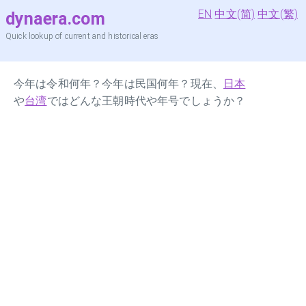
EN
中文(简)
中文(繁)
dynaera.com
Quick lookup of current and historical eras
今年は令和何年？今年は民国何年？現在、
日本
や
台湾
ではどんな王朝時代や年号でしょうか？