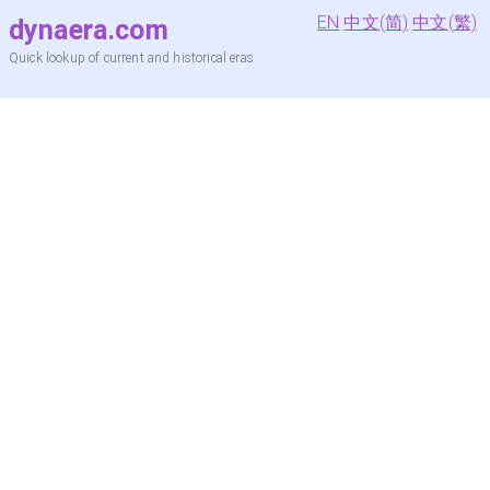
EN
中文(简)
中文(繁)
dynaera.com
Quick lookup of current and historical eras