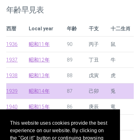
年齢早見表
西暦
Local year
年齢
干支
十二生肖
1936
昭和11年
90
丙子
鼠
1937
昭和12年
89
丁丑
牛
1938
昭和13年
88
戊寅
虎
1939
昭和14年
87
己卯
兎
1940
昭和15年
86
庚辰
竜
1941
昭和16年
85
辛巳
蛇
This website uses cookies provide the best
experience on our website. By clicking on
1942
昭和17年
84
壬午
馬
the "Got it!" button or continuing browsing