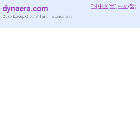
EN
中文(简)
中文(繁)
dynaera.com
Quick lookup of current and historical eras