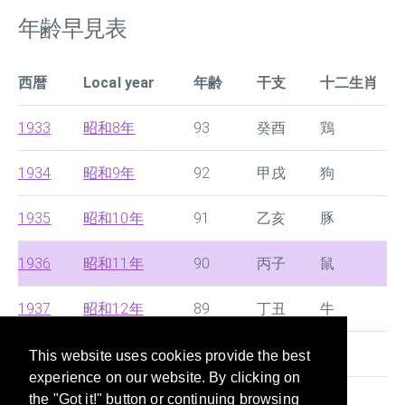
年齢早見表
西暦
Local year
年齢
干支
十二生肖
1933
昭和8年
93
癸酉
鶏
1934
昭和9年
92
甲戌
狗
1935
昭和10年
91
乙亥
豚
1936
昭和11年
90
丙子
鼠
1937
昭和12年
89
丁丑
牛
1938
昭和13年
88
戊寅
虎
This website uses cookies provide the best
experience on our website. By clicking on
1939
昭和14年
87
己卯
兎
the "Got it!" button or continuing browsing