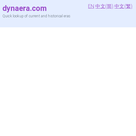
EN
中文(简)
中文(繁)
dynaera.com
Quick lookup of current and historical eras