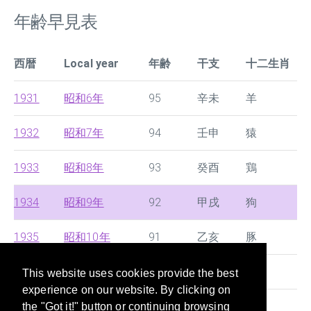
年齢早見表
西暦
Local year
年齢
干支
十二生肖
1931
昭和6年
95
辛未
羊
1932
昭和7年
94
壬申
猿
1933
昭和8年
93
癸酉
鶏
1934
昭和9年
92
甲戌
狗
1935
昭和10年
91
乙亥
豚
1936
昭和11年
90
丙子
鼠
This website uses cookies provide the best
experience on our website. By clicking on
1937
昭和12年
89
丁丑
牛
the "Got it!" button or continuing browsing