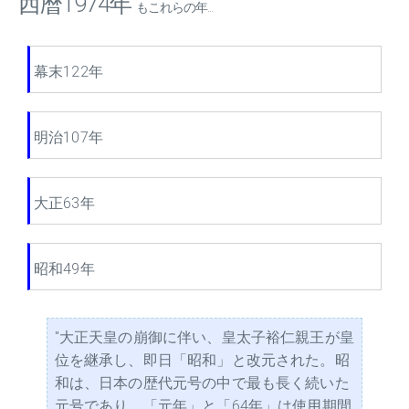
西暦1974年
もこれらの年...
幕末122年
明治107年
大正63年
昭和49年
"大正天皇の崩御に伴い、皇太子裕仁親王が皇
位を継承し、即日「昭和」と改元された。昭
和は、日本の歴代元号の中で最も長く続いた
元号であり、「元年」と「64年」は使用期間