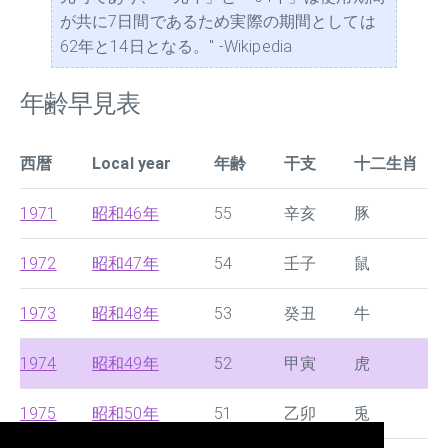
が共に7日間であるため実際の期間としては
62年と14日となる。" -Wikipedia
年齢早見表
西暦
Local year
年齢
干支
十二生肖
1971
昭和46年
55
辛亥
豚
1972
昭和47年
54
壬子
鼠
1973
昭和48年
53
癸丑
牛
1974
昭和49年
52
甲寅
虎
1975
昭和50年
51
乙卯
兎