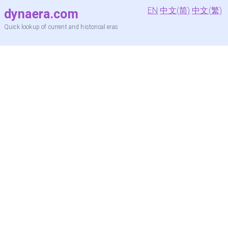
EN
中文(简)
中文(繁)
dynaera.com
Quick lookup of current and historical eras