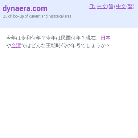
EN
中文(简)
中文(繁)
dynaera.com
Quick lookup of current and historical eras
今年は令和何年？今年は民国何年？現在、
日本
や
台湾
ではどんな王朝時代や年号でしょうか？