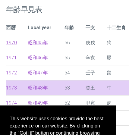
年齢早見表
西暦
Local year
年齢
干支
十二生肖
1970
昭和45年
56
庚戌
狗
1971
昭和46年
55
辛亥
豚
1972
昭和47年
54
壬子
鼠
1973
昭和48年
53
癸丑
牛
1974
昭和49年
52
甲寅
虎
1975
昭和50年
51
乙卯
兎
This website uses cookies provide the best
experience on our website. By clicking on
1976
昭和51年
50
丙辰
竜
the "Got it!" button or continuing browsing