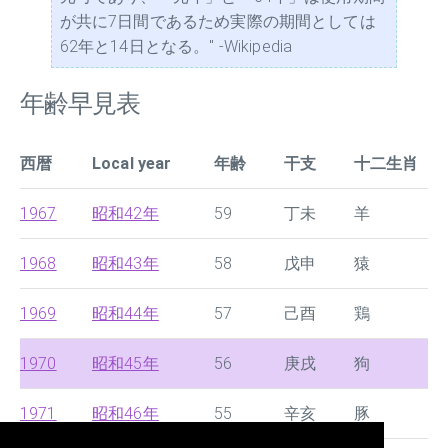
が共に7日間であるため実際の期間としては
62年と14日となる。" -Wikipedia
年齢早見表
西暦
Local year
年齢
干支
十二生肖
1967
昭和42年
59
丁未
羊
1968
昭和43年
58
戊申
猿
1969
昭和44年
57
己酉
鶏
1970
昭和45年
56
庚戌
狗
1971
昭和46年
55
辛亥
豚