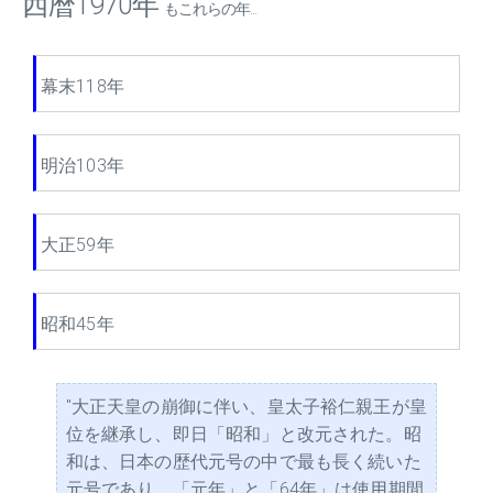
西暦1970年
もこれらの年...
幕末118年
明治103年
大正59年
昭和45年
"大正天皇の崩御に伴い、皇太子裕仁親王が皇
位を継承し、即日「昭和」と改元された。昭
和は、日本の歴代元号の中で最も長く続いた
元号であり、「元年」と「64年」は使用期間