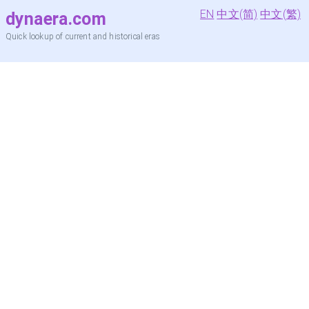
EN
中文(简)
中文(繁)
dynaera.com
Quick lookup of current and historical eras