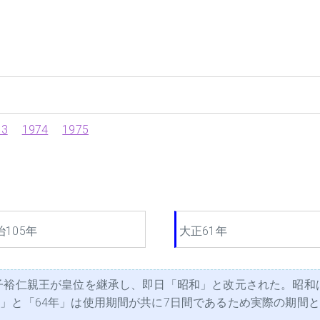
73
1974
1975
治105年
大正61年
子裕仁親王が皇位を継承し、即日「昭和」と改元された。昭和
と「64年」は使用期間が共に7日間であるため実際の期間として