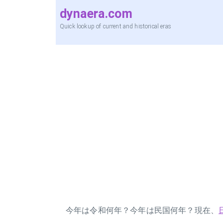
dynaera.com
Quick lookup of current and historical eras
今年は令和何年？今年は民国何年？現在、