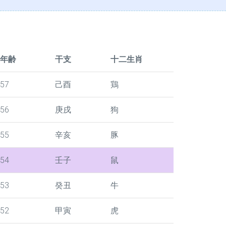
年齢
干支
十二生肖
57
己酉
鶏
56
庚戌
狗
55
辛亥
豚
54
壬子
鼠
53
癸丑
牛
52
甲寅
虎