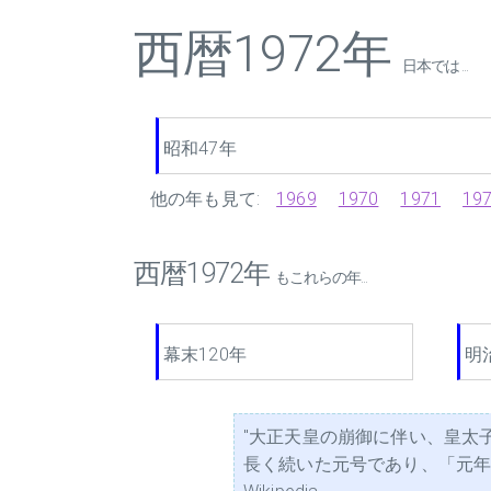
西暦1972年
日本では ...
昭和47年
他の年も見て:
1969
1970
1971
19
西暦1972年
もこれらの年...
幕末120年
明
"大正天皇の崩御に伴い、皇太
長く続いた元号であり、「元年」