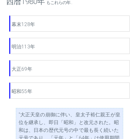
西暦1980年
もこれらの年...
幕末128年
明治113年
大正69年
昭和55年
"大正天皇の崩御に伴い、皇太子裕仁親王が皇
位を継承し、即日「昭和」と改元された。昭
和は、日本の歴代元号の中で最も長く続いた
元号であり、「元年」と「64年」は使用期間