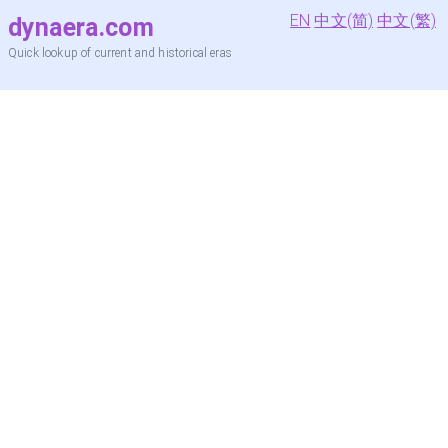
EN
中文(简)
中文(繁)
dynaera.com
Quick lookup of current and historical eras