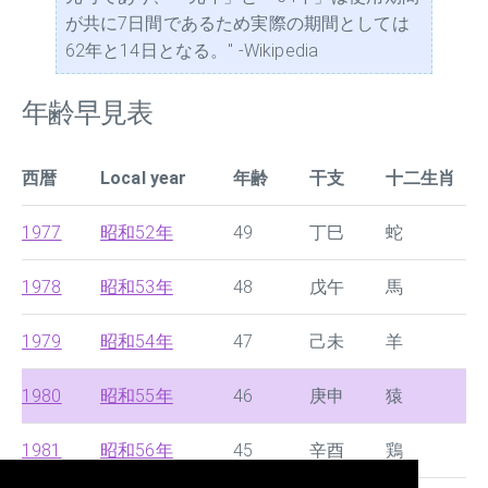
が共に7日間であるため実際の期間としては
62年と14日となる。" -Wikipedia
年齢早見表
西暦
Local year
年齢
干支
十二生肖
1977
昭和52年
49
丁巳
蛇
1978
昭和53年
48
戊午
馬
1979
昭和54年
47
己未
羊
1980
昭和55年
46
庚申
猿
1981
昭和56年
45
辛酉
鶏