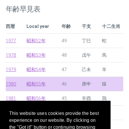
年齢早見表
西暦
Local year
年齢
干支
十二生肖
1977
昭和52年
49
丁巳
蛇
1978
昭和53年
48
戊午
馬
1979
昭和54年
47
己未
羊
1980
昭和55年
46
庚申
猿
1981
昭和56年
45
辛酉
鶏
1982
昭和57年
44
壬戌
狗
This website uses cookies provide the best
experience on our website. By clicking on
1983
昭和58年
43
癸亥
豚
the "Got it!" button or continuing browsing