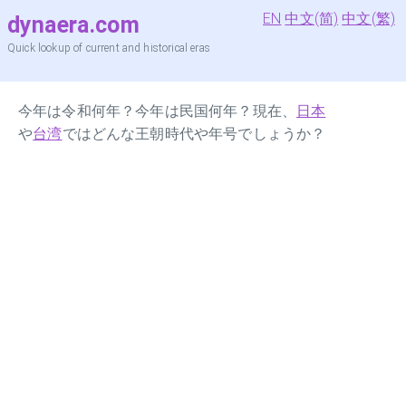
EN
中文(简)
中文(繁)
dynaera.com
Quick lookup of current and historical eras
今年は令和何年？今年は民国何年？現在、
日本
や
台湾
ではどんな王朝時代や年号でしょうか？