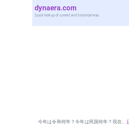
dynaera.com
Quick lookup of current and historical eras
今年は令和何年？今年は民国何年？現在、