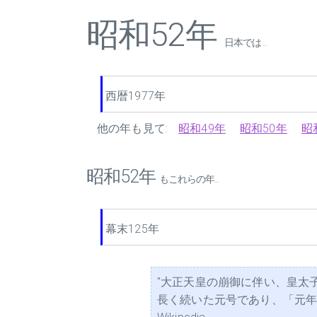
昭和52年
日本では ...
西暦1977年
他の年も見て:
昭和49年
昭和50年
昭
昭和52年
もこれらの年...
幕末125年
"大正天皇の崩御に伴い、皇太
長く続いた元号であり、「元年」