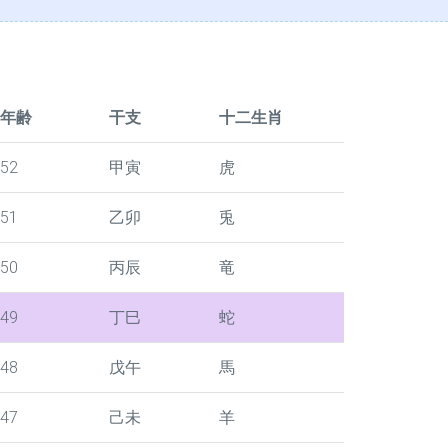
年齢
干支
十二生肖
52
甲寅
虎
51
乙卯
兎
50
丙辰
竜
49
丁巳
蛇
48
戊午
馬
47
己未
羊