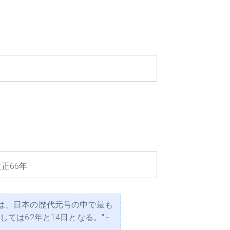
正66年
は、日本の歴代元号の中で最も
は62年と14日となる。" -