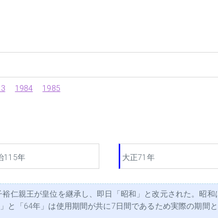
83
1984
1985
治115年
大正71年
子裕仁親王が皇位を継承し、即日「昭和」と改元された。昭和
と「64年」は使用期間が共に7日間であるため実際の期間として