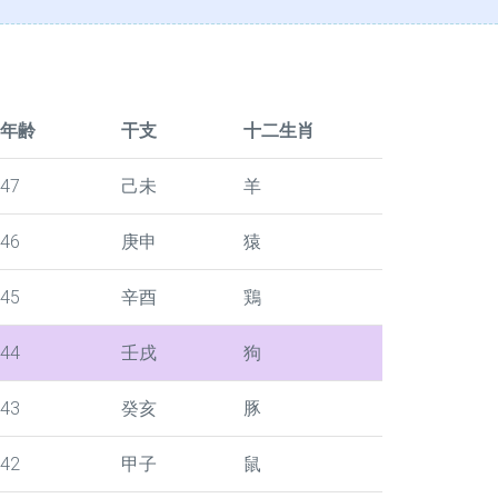
年齢
干支
十二生肖
47
己未
羊
46
庚申
猿
45
辛酉
鶏
44
壬戌
狗
43
癸亥
豚
42
甲子
鼠