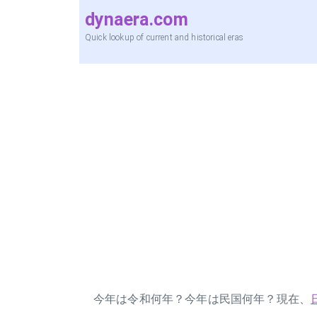
dynaera.com
Quick lookup of current and historical eras
今年は令和何年？今年は民国何年？現在、