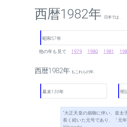
西暦1982年
日本では ...
昭和57年
他の年も見て:
1979
1980
1981
19
西暦1982年
もこれらの年...
幕末130年
明
"大正天皇の崩御に伴い、皇太
長く続いた元号であり、「元年」