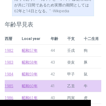
が共に7日間であるため実際の期間としては
62年と14日となる。" -Wikipedia
年齢早見表
西暦
Local year
年齢
干支
十二生肖
1982
昭和57年
44
壬戌
狗
1983
昭和58年
43
癸亥
豚
1984
昭和59年
42
甲子
鼠
1985
昭和60年
41
乙丑
牛
1986
昭和61年
40
丙寅
虎