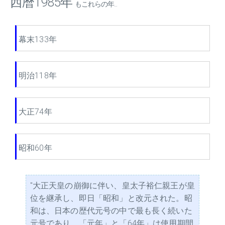
西暦1985年
もこれらの年...
幕末133年
明治118年
大正74年
昭和60年
"大正天皇の崩御に伴い、皇太子裕仁親王が皇
位を継承し、即日「昭和」と改元された。昭
和は、日本の歴代元号の中で最も長く続いた
元号であり、「元年」と「64年」は使用期間