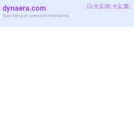
EN
中文(简)
中文(繁)
dynaera.com
Quick lookup of current and historical eras