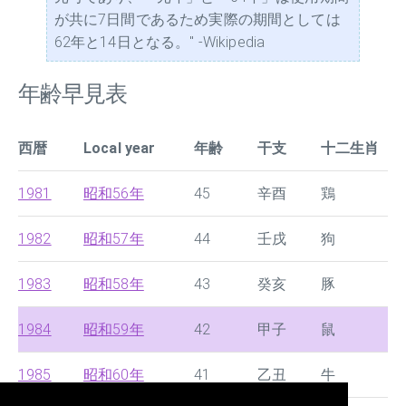
が共に7日間であるため実際の期間としては
62年と14日となる。" -Wikipedia
年齢早見表
西暦
Local year
年齢
干支
十二生肖
1981
昭和56年
45
辛酉
鶏
1982
昭和57年
44
壬戌
狗
1983
昭和58年
43
癸亥
豚
1984
昭和59年
42
甲子
鼠
1985
昭和60年
41
乙丑
牛