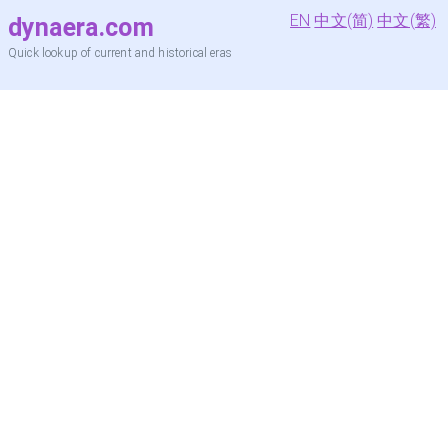
EN
中文(简)
中文(繁)
dynaera.com
Quick lookup of current and historical eras