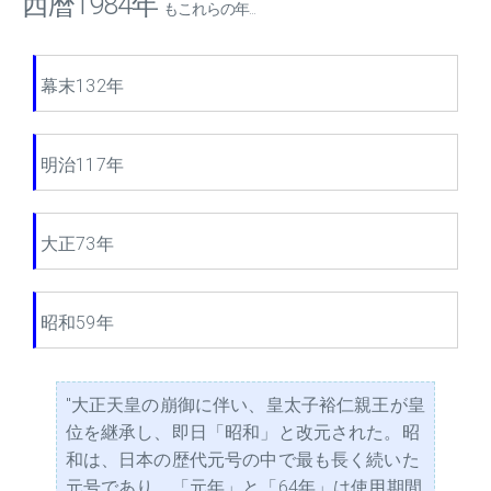
西暦1984年
もこれらの年...
幕末132年
明治117年
大正73年
昭和59年
"大正天皇の崩御に伴い、皇太子裕仁親王が皇
位を継承し、即日「昭和」と改元された。昭
和は、日本の歴代元号の中で最も長く続いた
元号であり、「元年」と「64年」は使用期間